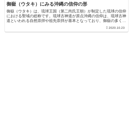
御嶽（ウタキ）にみる沖縄の信仰の形
御嶽（ウタキ）は、琉球王国（第二尚氏王朝）が制定した琉球の信仰
における聖域の総称です。琉球古神道が原点沖縄の信仰は、琉球古神
道といわれる自然崇拝や祖先崇拝が基本となっており、御嶽の多く
は、森の空間、泉、川、ガマなどの自然そのものです。日本本...
2020.10.23