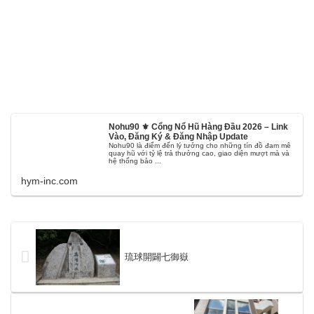
Nohu90 ⚜️ Cổng Nổ Hũ Hàng Đầu 2026 – Link
Vào, Đăng Ký & Đăng Nhập Update
Nohu90 là điểm đến lý tưởng cho những tín đồ đam mê
quay hũ với tỷ lệ trả thưởng cao, giao diện mượt mà và
hệ thống bảo ...
hym-inc.com
琉球開闢七御嶽