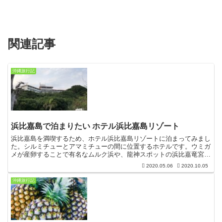
関連記事
沖縄旅行記
浜比嘉島で泊まりたい ホテル浜比嘉島リゾート
浜比嘉島を満喫するため、ホテル浜比嘉島リゾートに泊まってみまし
た。シルミチューとアマミチューの間に位置するホテルです。ウミガ
メが産卵することで有名なムルク浜や、龍神スポットの浜比嘉竜宮に
は歩いて行けます。ホテル浜比嘉島リゾートホテル浜比嘉島...
2020.05.06
2020.10.05
沖縄旅行記