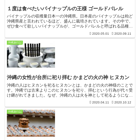
１度は食べたいパイナップルの王様 ゴールドバレル
パイナップルの収穫量日本一の沖縄県。日本産のパイナップルは殆ど
沖縄県産と言われているほど、盛んに栽培されています。その中で、
ぜひ食べて欲しいパイナップルが、ゴールドバレルと呼ばれる品種で
す。甘くて芯まで食べれるゴールドバレル沖縄のパイナップ...
2020.05.01
2020.09.11
沖縄旅行記
沖縄の女性が台所に祀り拝む かまどの火の神 ヒヌカン
沖縄の人はヒヌカンを祀るヒヌカンとは、かまどの火の神様のことで
す。沖縄では古来よりこのヒヌカンを祀り、拝むという行為が代々受
け継がれてきました。なぜ、沖縄の人は火を神として祀るようになっ
たのでしょうか。諸説ありますが、文明の礎としての火、つ...
2020.04.11
2020.10.12
沖縄旅行記