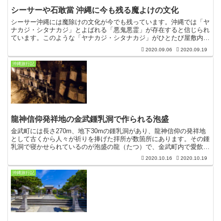
シーサーや石敢當 沖縄に今も残る魔よけの文化
シーサー沖縄には魔除けの文化が今でも残っています。沖縄では「ヤ
ナカジ・シタナカジ」とよばれる「悪鬼悪霊」が存在すると信じられ
ています。このような「ヤナカジ・シタナカジ」がひとたび屋敷内に
入り込むと、家屋敷は荒れ、そこに住む家族の健康がそこな...
2020.09.06
2020.09.19
沖縄旅行記
龍神信仰発祥地の金武鍾乳洞で作られる泡盛
金武町には長さ270m、地下30mの鍾乳洞があり、龍神信仰の発祥地
として古くから人々が祈りを捧げた拝所が数箇所にあります。その鍾
乳洞で寝かせられているのが泡盛の龍（たつ）で、金武町内で愛飲さ
れているブランドです。うちなーんちゅは、地元の酒造...
2020.10.16
2020.10.19
沖縄旅行記