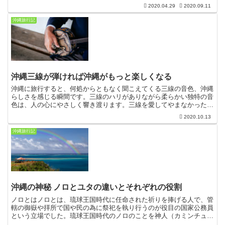
ンゴーはマンゴーの王様沖縄のマンゴーといえは、真っ赤な...
2020.04.29
2020.09.11
沖縄旅行記
沖縄三線が弾ければ沖縄がもっと楽しくなる
沖縄に旅行すると、何処からともなく聞こえてくる三線の音色、沖縄
らしさを感じる瞬間です。三線のハリがありながら柔らかい独特の音
色は、人の心にやさしく響き渡ります。三線を愛してやまなかった沖
縄の人々。 三線が楽器としての価値を超え、 沖縄の文化...
2020.10.13
沖縄旅行記
沖縄の神秘 ノロとユタの違いとそれぞれの役割
ノロとはノロとは、琉球王国時代に任命された祈りを捧げる人で、管
轄の御嶽や拝所で国や民の為に祭祀を執り行うのが役目の国家公務員
という立場でした。琉球王国時代のノロのことを神人（カミンチュ）
と呼んでいました。琉球王国時代は霊力がある人をノロに任...