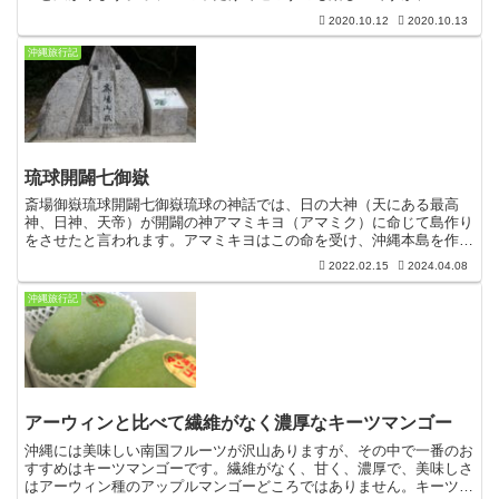
カーを借りて、沖縄そばを食べに行ったり、道の駅へ行った...
2020.10.12
2020.10.13
沖縄旅行記
琉球開闢七御嶽
斎場御嶽琉球開闢七御嶽琉球の神話では、日の大神（天にある最高
神、日神、天帝）が開闢の神アマミキヨ（アマミク）に命じて島作り
をさせたと言われます。アマミキヨはこの命を受け、沖縄本島を作
り、そこに9つの聖地と7つの森を作ったとされています。・安...
2022.02.15
2024.04.08
沖縄旅行記
アーウィンと比べて繊維がなく濃厚なキーツマンゴー
沖縄には美味しい南国フルーツが沢山ありますが、その中で一番のお
すすめはキーツマンゴーです。繊維がなく、甘く、濃厚で、美味しさ
はアーウィン種のアップルマンゴーどころではありません。キーツマ