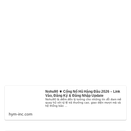
Nohu90 ⚜️ Cổng Nổ Hũ Hàng Đầu 2026 – Link
Vào, Đăng Ký & Đăng Nhập Update
Nohu90 là điểm đến lý tưởng cho những tín đồ đam mê
quay hũ với tỷ lệ trả thưởng cao, giao diện mượt mà và
hệ thống bảo ...
hym-inc.com