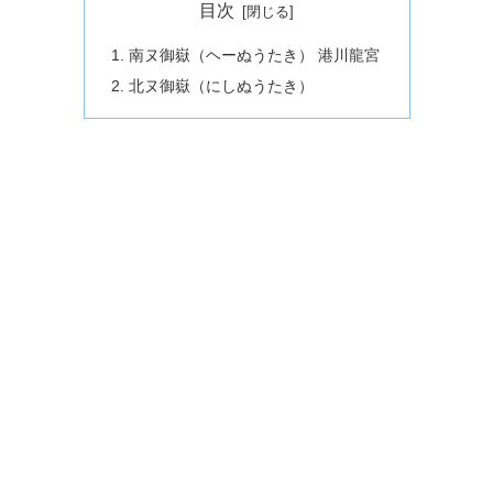
目次
南ヌ御嶽（ヘーぬうたき） 港川龍宮
北ヌ御嶽（にしぬうたき）