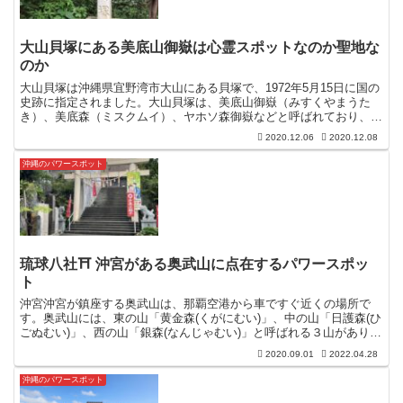
大山貝塚にある美底山御嶽は心霊スポットなのか聖地な
のか
大山貝塚は沖縄県宜野湾市大山にある貝塚で、1972年5月15日に国の
史跡に指定されました。大山貝塚は、美底山御嶽（みすくやまうた
き）、美底森（ミスクムイ）、ヤホソ森御嶽などと呼ばれており、昔
からの聖域でもあります。この美底山御嶽が、ノロの修...
2020.12.06
2020.12.08
沖縄のパワースポット
琉球八社⛩ 沖宮がある奥武山に点在するパワースポッ
ト
沖宮沖宮が鎮座する奥武山は、那覇空港から車ですぐ近くの場所で
す。奥武山には、東の山「黄金森(くがにむい)」、中の山「日護森(ひ
ごぬむい)」、西の山「銀森(なんじゃむい)」と呼ばれる３山があり、
パワースポットが点在しています。琉球八社の沖宮や...
2020.09.01
2022.04.28
沖縄のパワースポット