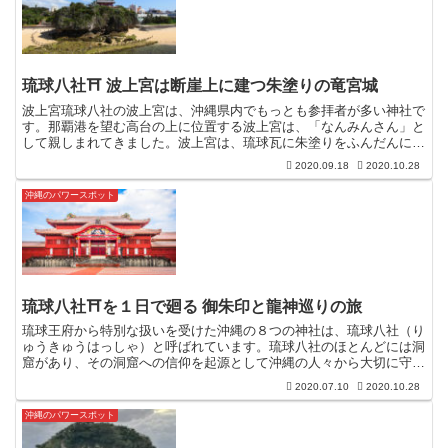
琉球八社⛩ 波上宮は断崖上に建つ朱塗りの竜宮城
波上宮琉球八社の波上宮は、沖縄県内でもっとも参拝者が多い神社で
す。那覇港を望む高台の上に位置する波上宮は、「なんみんさん」と
して親しまれてきました。波上宮は、琉球瓦に朱塗りをふんだんに取
り入れた沖縄らしい神社で、琉球石灰岩の断崖上に建つ朱塗...
2020.09.18
2020.10.28
沖縄のパワースポット
琉球八社⛩を１日で廻る 御朱印と龍神巡りの旅
琉球王府から特別な扱いを受けた沖縄の８つの神社は、琉球八社（り
ゅうきゅうはっしゃ）と呼ばれています。琉球八社のほとんどには洞
窟があり、その洞窟への信仰を起源として沖縄の人々から大切に守ら
れてきた琉球神道の聖地です。琉球八社とは琉球八社は、１...
2020.07.10
2020.10.28
沖縄のパワースポット