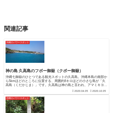
関連記事
沖縄のパワースポット
神の島 久高島のフボー御嶽（クボー御嶽）
沖縄七御嶽のひとつである観光スポットの久高島。沖縄本島の南部か
ら5kmほどのところに位置する、周囲約8キロほどの小さな島が「久
高島（くだかじま）」です。久高島は神の島と言われ、アマミキヨと
いう神が舞い降りて国をつくったと言われています。琉球...
2020.04.05
2020.10.05
沖縄のパワースポット