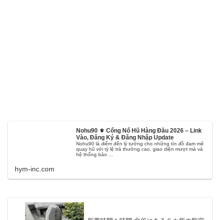
Nohu90 ⚜️ Cổng Nổ Hũ Hàng Đầu 2026 – Link
Vào, Đăng Ký & Đăng Nhập Update
Nohu90 là điểm đến lý tưởng cho những tín đồ đam mê
quay hũ với tỷ lệ trả thưởng cao, giao diện mượt mà và
hệ thống bảo ...
hym-inc.com