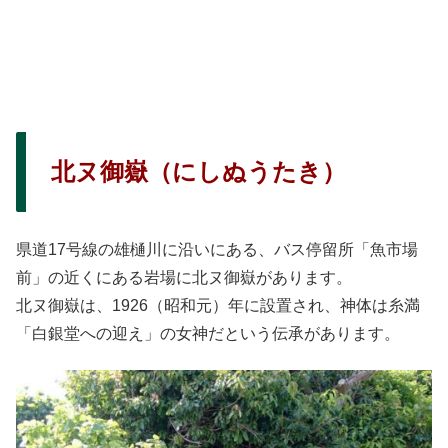
北ヌ御嶽（にしぬうたき）
県道17号線の雄樋川に沿いにある、バス停留所「魚市場
前」の近くにある岩場に北ヌ御嶽があります。
北ヌ御嶽は、1926（昭和元）年に設置され、神体は糸満
「白銀堂への迎え」の女神だという伝承があります。