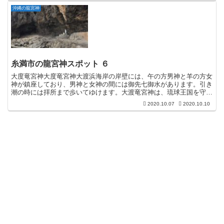
沖縄の龍宮神
糸満市の龍宮神スポット ６
大度竜宮神大度竜宮神大渡浜海岸の岸壁には、午の方男神と羊の方女
神が鎮座しており、男神と女神の間には御先七御水があります。引き
潮の時には拝所まで歩いてゆけます。大渡竜宮神は、琉球王国を守っ
てきた国四鎮（くにゆちん）の南の龍宮神です。米須竜宮神...
2020.10.07
2020.10.10