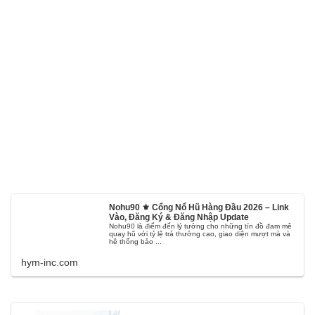
Nohu90 ⚜️ Cổng Nổ Hũ Hàng Đầu 2026 – Link
Vào, Đăng Ký & Đăng Nhập Update
Nohu90 là điểm đến lý tưởng cho những tín đồ đam mê
quay hũ với tỷ lệ trả thưởng cao, giao diện mượt mà và
hệ thống bảo ...
hym-inc.com