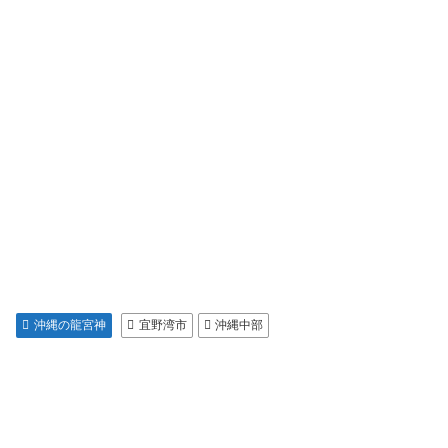
沖縄の龍宮神
宜野湾市
沖縄中部