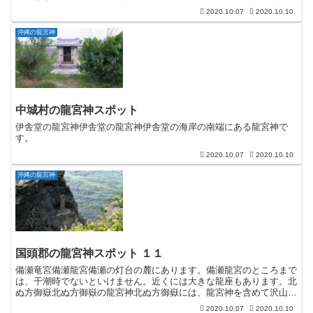
2020.10.07
2020.10.10
沖縄の龍宮神
中城村の龍宮神スポット
伊舎堂の龍宮神伊舎堂の龍宮神伊舎堂の海岸の南端にある龍宮神で
す。
2020.10.07
2020.10.10
沖縄の龍宮神
国頭郡の龍宮神スポット １１
備瀬竜宮備瀬龍宮備瀬の灯台の麓にあります。備瀬龍宮のところまで
は、干潮時でないといけません。近くには大きな龍座もあります。北
ぬ方御嶽北ぬ方御嶽の龍宮神北ぬ方御嶽には、龍宮神を含めて沢山の
神様を祀っているようです。酉龍権現御先龍宮神酉龍権現御...
2020.10.07
2020.10.10