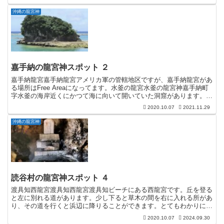
沖縄の龍宮神
嘉手納の龍宮神スポット ２
嘉手納龍宮嘉手納龍宮アメリカ軍の管轄地区ですが、嘉手納龍宮があ
る場所はFree Areaになってます。水釜の龍宮水釜の龍宮神嘉手納町
字水釜の海岸近くにかつて海に向いて開いていた洞窟があります。洞
窟の入口付近に竜宮神の拝所があります。
2020.10.07
2021.11.29
沖縄の龍宮神
読谷村の龍宮神スポット ４
渡具知西龍宮渡具知西龍宮渡具知ビーチにある西龍宮です。丘を登る
と左に別れる道があります。少し下ると草木の間を右に入れる所があ
り、その道を行くと浜辺に降りることができます。とてもわかりにく
い場所にあります。渡具知仲竜宮渡具知仲竜宮渡具知ビーチ...
2020.10.07
2024.09.30