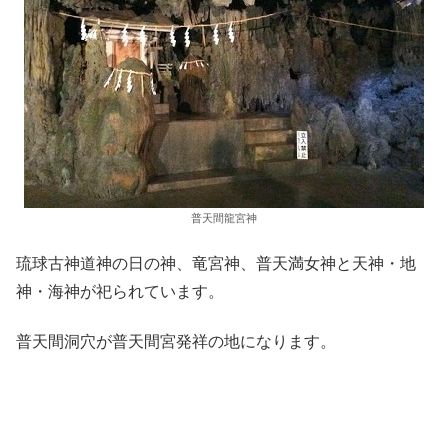
普天間龍宮神
琉球古神道神の日の神、竜宮神、普天満女神と天神・地
神・海神が祀られています。
普天間洞穴が普天間宮発祥の地になります。