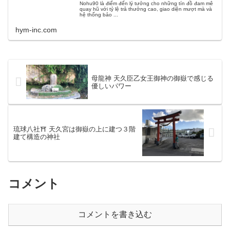
Nohu90 là điểm đến lý tưởng cho những tín đồ đam mê
quay hũ với tỷ lệ trả thưởng cao, giao diện mượt mà và
hệ thống bảo ...
hym-inc.com
母龍神 天久臣乙女王御神の御嶽で感じる
優しいパワー
琉球八社⛩ 天久宮は御嶽の上に建つ３階
建て構造の神社
コメント
コメントを書き込む