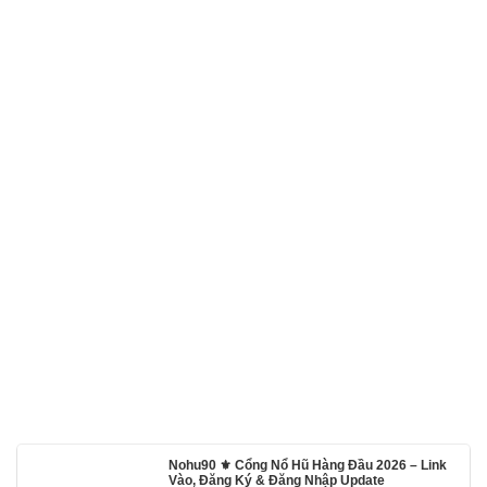
Nohu90 ⚜️ Cổng Nổ Hũ Hàng Đầu 2026 – Link
Vào, Đăng Ký & Đăng Nhập Update