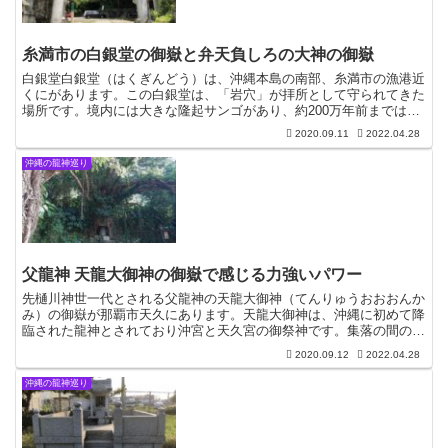
糸満市の白銀堂の御嶽と弁天負しろの大神の御嶽
白銀堂白銀堂（はくぎんどう）は、沖縄本島の南部、糸満市の漁港近
くにがあります。この白銀堂は、「岩穴」が拝所として守られてきた
場所です。境内には大きな隆起サンゴがあり、約200万年前までは海
だったことを物語っています。旧正月は地元の人たちで賑...
2020.09.11
2022.04.28
沖縄の龍神巡り
父龍神 天龍大御神の御嶽で感じる力強いパワー
先樋川神世一代とされる父龍神の天龍大御神（てんりゅうおおおんか
み）の御嶽が那覇市天久にあります。天龍大御神は、沖縄に初めて降
臨された龍神とされており沖宮と天久宮の御祭神です。集落の間の小
道を30ｍほど上がると突き当りにある天龍大御神の御嶽は...
2020.09.12
2022.04.28
沖縄の龍神巡り