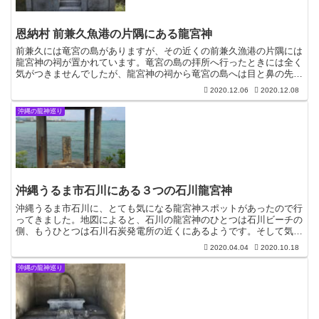
恩納村 前兼久魚港の片隅にある龍宮神
前兼久には竜宮の島がありますが、その近くの前兼久漁港の片隅には
龍宮神の祠が置かれています。竜宮の島の拝所へ行ったときには全く
気がつきませんでしたが、龍宮神の祠から竜宮の島へは目と鼻の先で
す。前兼久漁港の龍宮神龍宮神恩納村にある竜宮の島に寄ろ...
2020.12.06
2020.12.08
沖縄の龍神巡り
沖縄うるま市石川にある３つの石川龍宮神
沖縄うるま市石川に、とても気になる龍宮神スポットがあったので行
ってきました。地図によると、石川の龍宮神のひとつは石川ビーチの
側、もうひとつは石川石炭発電所の近くにあるようです。そして気に
なる龍宮神は、石川石炭発電所の近くにある龍宮神の方なの...
2020.04.04
2020.10.18
沖縄の龍神巡り