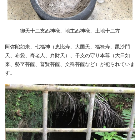
御天十二支ぬ神様、地主ぬ神様、土地十二方
阿弥陀如来、七福神（恵比寿、大国天、福禄寿、毘沙門
天、布袋、寿老人、弁財天）、干支の守り本尊（大日如
来、勢至菩薩、普賢菩薩、文殊菩薩など）が祀られていま
す。