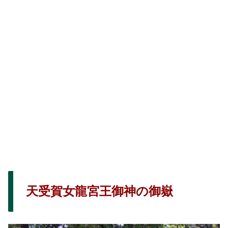
天受賀女龍宮王御神の御嶽