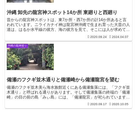
沖縄 卸先の龍宮神スポット14か所 東廻りと西廻り
昔からの龍宮神スポットは、東7か所・西7か所の計14か所あると言
われています。ニライカナイ神は龍宮神沖縄で生まれ育った大昔の人
達は、はるか水平線の彼方、海の彼方を見て、そこには人が求めてい
る幸福な世界がある、自分達の住む世界と違った珍しい世...
2020.09.24
2024.04.07
沖縄の龍神巡り
備瀬のフクギ並木通りと備瀬崎から備瀬龍宮を望む
備瀬のフクギ並木美ら海水族館近くにある備瀬集落には、「フクギ並
木通り」と呼ばれる通りがあります。そして備瀬集落の終端の「備瀬
崎」の目の前の島「みぃ島」には、「備瀬龍宮」が祀られています。
備瀬集落は沖縄本部半島の先端に位置するため、台風などか...
2020.09.17
2020.10.05