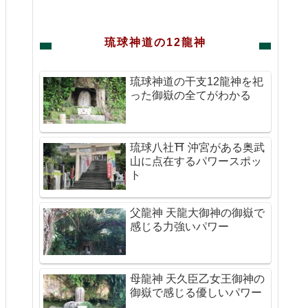
琉球神道の12龍神
琉球神道の干支12龍神を祀
った御嶽の全てがわかる
琉球八社⛩ 沖宮がある奥武
山に点在するパワースポッ
ト
父龍神 天龍大御神の御嶽で
感じる力強いパワー
母龍神 天久臣乙女王御神の
御嶽で感じる優しいパワー