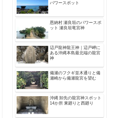
パワースポット
恩納村 瀬良垣のパワースポ
ット 瀬良垣竜宮神
辺戸龍神龍王神｜辺戸岬に
ある沖縄本島最北端の龍宮
神
備瀬のフクギ並木通りと備
瀬崎から備瀬龍宮を望む
沖縄 卸先の龍宮神スポット
14か所 東廻りと西廻り