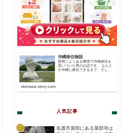
沖縄移住物語
世間によくある事情で沖縄移住を
思いついた男のお話です。 なんと
か沖縄に移住できるまで、そして
沖縄に移住してからは、沖縄のお
店などいろいろなスポットを紹介
して行きたいと思います。
okinawa-story.com
人気記事
名護市屋部にある屋部寺は