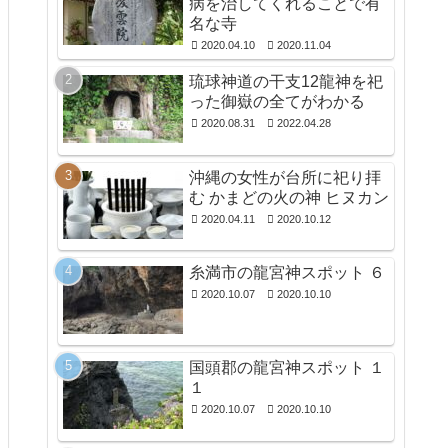
病を治してくれることで有
名な寺
2020.04.10
2020.11.04
琉球神道の干支12龍神を祀
った御嶽の全てがわかる
2020.08.31
2022.04.28
沖縄の女性が台所に祀り拝
む かまどの火の神 ヒヌカン
2020.04.11
2020.10.12
糸満市の龍宮神スポット ６
2020.10.07
2020.10.10
国頭郡の龍宮神スポット １
１
2020.10.07
2020.10.10