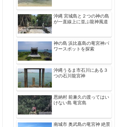
沖縄 宮城島と２つの神の島
が一直線上に並ぶ龍神風道
神の島 浜比嘉島の竜宮神パ
ワースポットを探索
沖縄うるま市石川にある３
つの石川龍宮神
恩納村 前兼久の渡ってはい
けない島 竜宮島
南城市 奥武島の竜宮神 絶景