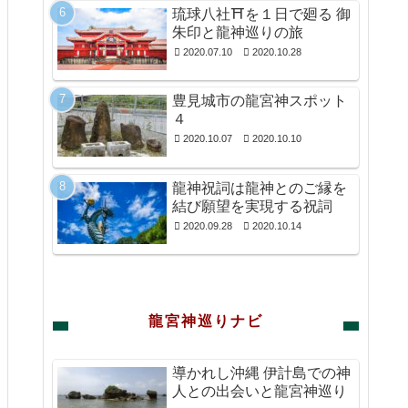
琉球八社⛩を１日で廻る 御
朱印と龍神巡りの旅
2020.07.10
2020.10.28
豊見城市の龍宮神スポット
４
2020.10.07
2020.10.10
龍神祝詞は龍神とのご縁を
結び願望を実現する祝詞
2020.09.28
2020.10.14
龍宮神巡りナビ
導かれし沖縄 伊計島での神
人との出会いと龍宮神巡り