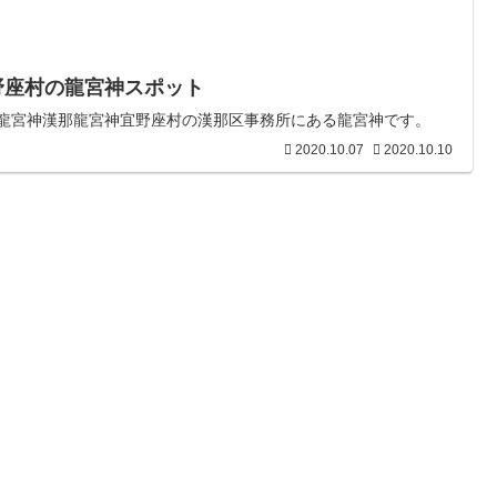
野座村の龍宮神スポット
龍宮神漢那龍宮神宜野座村の漢那区事務所にある龍宮神です。
2020.10.07
2020.10.10