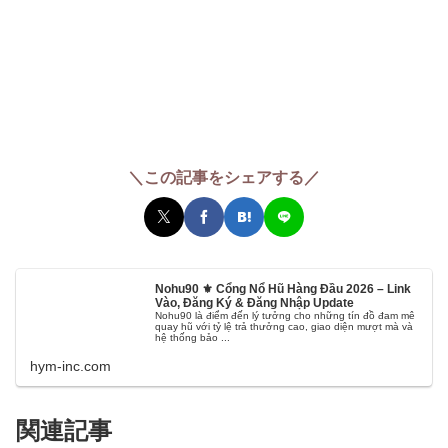
＼この記事をシェアする／
Nohu90 ⚜️ Cổng Nổ Hũ Hàng Đầu 2026 – Link
Vào, Đăng Ký & Đăng Nhập Update
Nohu90 là điểm đến lý tưởng cho những tín đồ đam mê
quay hũ với tỷ lệ trả thưởng cao, giao diện mượt mà và
hệ thống bảo ...
hym-inc.com
関連記事