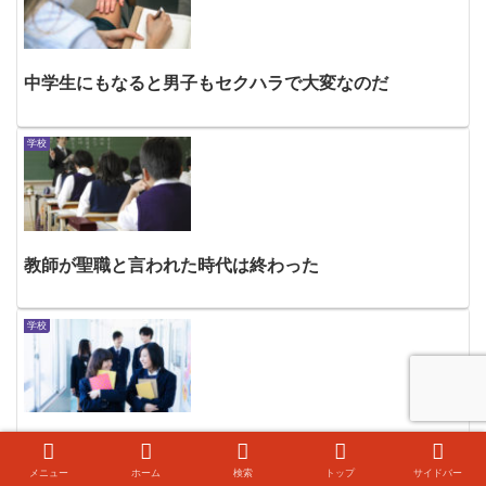
中学生にもなると男子もセクハラで大変なのだ
学校
教師が聖職と言われた時代は終わった
学校
社会に出ても役に立たない中学校の規則
メニュー
ホーム
検索
トップ
サイドバー