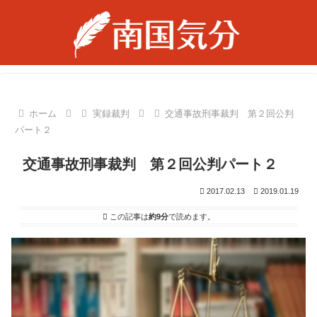
ホーム
実録裁判
交通事故刑事裁判 第２回公判
パート２
交通事故刑事裁判 第２回公判パート２
2017.02.13
2019.01.19
この記事は
約9分
で読めます。