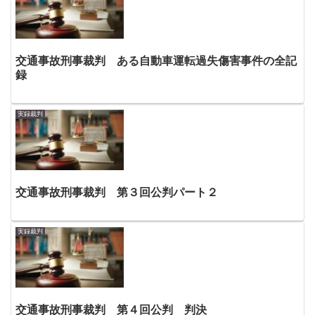
交通事故刑事裁判 ある自動車運転過失傷害事件の全記
録
実録裁判
交通事故刑事裁判 第３回公判パート２
実録裁判
交通事故刑事裁判 第４回公判 判決