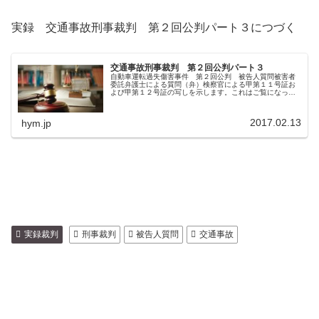
実録 交通事故刑事裁判 第２回公判パート３につづく
交通事故刑事裁判 第２回公判パート３
自動車運転過失傷害事件 第２回公判 被告人質問被害者
委託弁護士による質問（弁）検察官による甲第１１号証お
よび甲第１２号証の写しを示します。これはご覧になった
ことありますね。― 詳しく隅から隅までは。（弁）そう
ですか、あなたこれは在宅の事件で...
2017.02.13
hym.jp
実録裁判
刑事裁判
被告人質問
交通事故