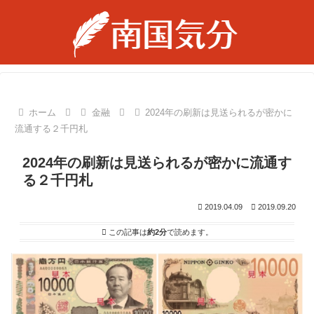
ホーム
金融
2024年の刷新は見送られるが密かに
流通する２千円札
2024年の刷新は見送られるが密かに流通す
る２千円札
2019.04.09
2019.09.20
この記事は
約2分
で読めます。