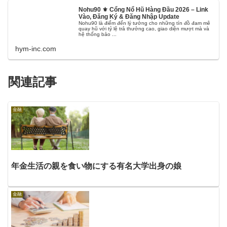
Nohu90 ⚜️ Cổng Nổ Hũ Hàng Đầu 2026 – Link
Vào, Đăng Ký & Đăng Nhập Update
Nohu90 là điểm đến lý tưởng cho những tín đồ đam mê
quay hũ với tỷ lệ trả thưởng cao, giao diện mượt mà và
hệ thống bảo ...
hym-inc.com
関連記事
金融
年金生活の親を食い物にする有名大学出身の娘
金融