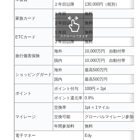
２年目以降
130,000円（税別）
１年目
無料
家族カード
２年目以降
無料
１年目
無料
スクロールできます
ETCカード
２年目以降
無料
海外
10,000万円 自動付帯
旅行傷害保険
国内
10,000万円 自動付帯
海外
最高500万円
ショッピングガード
国内
最高500万円
ポイント付与
100円 = 2pt
ポイント
ポイント還元率
0.8%
交換率
1pt = 1マイル
マイレージ
交換可能
グローバルマイレージ参加会
年間参加料
無料
電子マネー
Edy