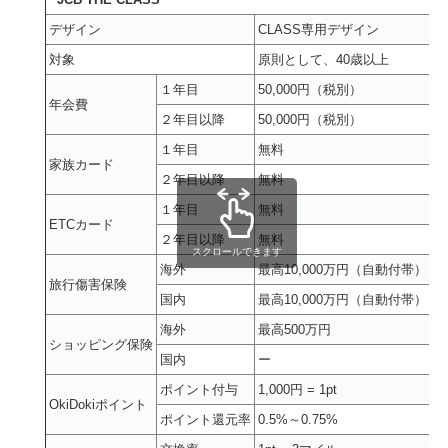
デザイン
CLASS専用デザイン
対象
原則として、40歳以上
１年目
50,000円（税別）
年会費
２年目以降
50,000円（税別）
１年目
無料
家族カード
２年目以降
無料
１年目
無料
ETCカード
２年目以降
無料
スクロールできます
海外
最高10,000万円（自動付帯）
旅行傷害保険
国内
最高10,000万円（自動付帯）
海外
最高500万円
ショッピング保険
国内
ー
ポイント付与
1,000円 = 1pt
OkiDokiポイント
ポイント還元率
0.5%～0.75%