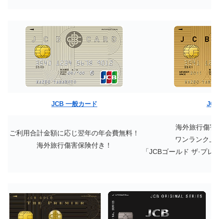
JCB 一般カード
JCB
海外旅行傷害
ご利用合計金額に応じ翌年の年会費無料！
ワンランク上
海外旅行傷害保険付き！
「JCBゴールド ザ·プ