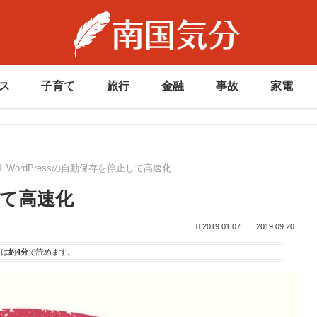
ス
子育て
旅行
金融
事故
家電
WordPressの自動保存を停止して高速化
して高速化
2019.01.07
2019.09.20
事は
約4分
で読めます。