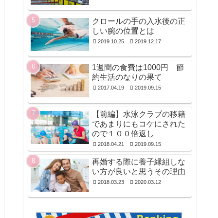
クロールの手の入水後の正
しい腕の位置とは
2019.10.25
2019.12.17
1週間の食費は1000円 節
約生活のなりの果て
2017.04.19
2019.09.15
【前編】水泳クラブの移籍
であまりにもコケにされた
ので１００倍返し
2018.04.21
2019.09.15
再婚する際に養子縁組しな
い方が良いと思うその理由
2018.03.23
2020.03.12