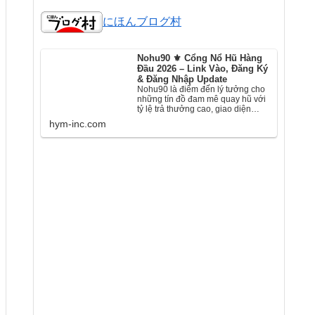
にほんブログ村
Nohu90 ⚜️ Cổng Nổ Hũ Hàng
Đầu 2026 – Link Vào, Đăng Ký
& Đăng Nhập Update
Nohu90 là điểm đến lý tưởng cho
những tín đồ đam mê quay hũ với
tỷ lệ trả thưởng cao, giao diện
mượt mà và hệ thống bảo …
hym-inc.com