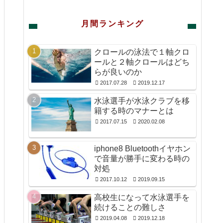
す。
月間ランキング
クロールの泳法で１軸クロ
ールと２軸クロールはどち
らが良いのか
2017.07.28
2019.12.17
水泳選手が水泳クラブを移
籍する時のマナーとは
2017.07.15
2020.02.08
iphone8 Bluetoothイヤホン
で音量が勝手に変わる時の
対処
2017.10.12
2019.09.15
高校生になって水泳選手を
続けることの難しさ
2019.04.08
2019.12.18